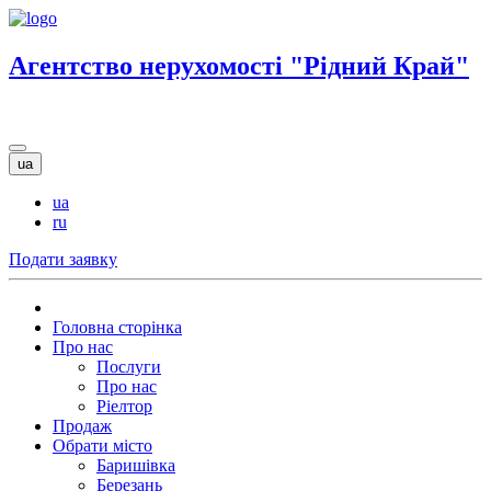
Агентство нерухомості "Рідний Край"
ua
ua
ru
Подати заявку
Головна сторінка
Про нас
Послуги
Про нас
Ріелтор
Продаж
Обрати місто
Баришівка
Березань