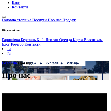
Блог
Контакти
Головна сторінка
Послуги
Про нас
Продаж
Обрати місто:
Баришівка
Березань
Київ
Яготин
Оренда
Карта
Власникам
Блог
Ріелтор
Контакти
ua
ru
Головна
Про нас
Про нас