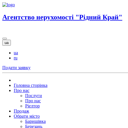
Агентство нерухомості "Рідний Край"
ua
ua
ru
Подати заявку
Головна сторінка
Про нас
Послуги
Про нас
Ріелтор
Продаж
Обрати місто
Баришівка
Березань