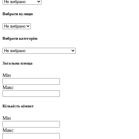
Вибрати вулицю
Вибрати категорію
Загальна площа
Мін
Макс
Кількість кімнат
Мін
Макс