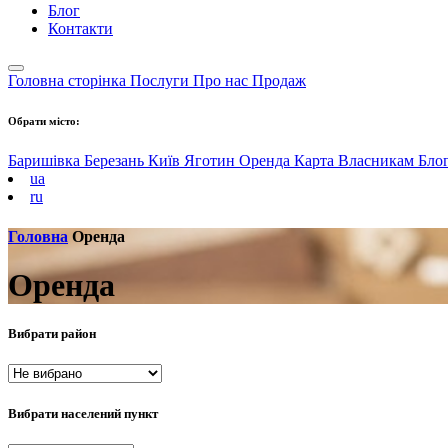
Блог
Контакти
Головна сторінка
Послуги
Про нас
Продаж
Обрати місто:
Баришівка
Березань
Київ
Яготин
Оренда
Карта
Власникам
Бло
ua
ru
Головна
Оренда
Оренда
Вибрати район
Вибрати населений пункт