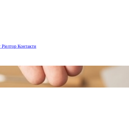
г
Ріелтор
Контакти