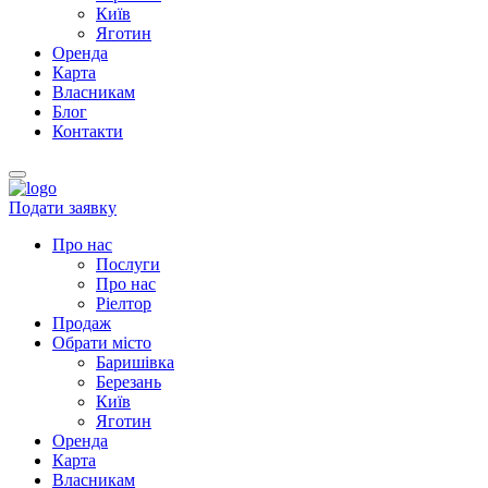
Київ
Яготин
Оренда
Карта
Власникам
Блог
Контакти
Подати заявку
Про нас
Послуги
Про нас
Ріелтор
Продаж
Обрати місто
Баришівка
Березань
Київ
Яготин
Оренда
Карта
Власникам