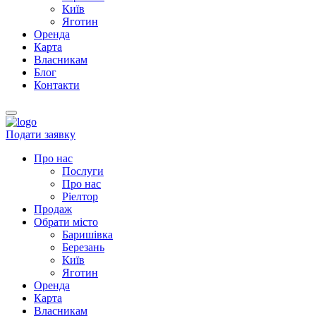
Київ
Яготин
Оренда
Карта
Власникам
Блог
Контакти
Подати заявку
Про нас
Послуги
Про нас
Ріелтор
Продаж
Обрати місто
Баришівка
Березань
Київ
Яготин
Оренда
Карта
Власникам