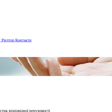
г
Ріелтор
Контакти
стик відповідної нерухомості