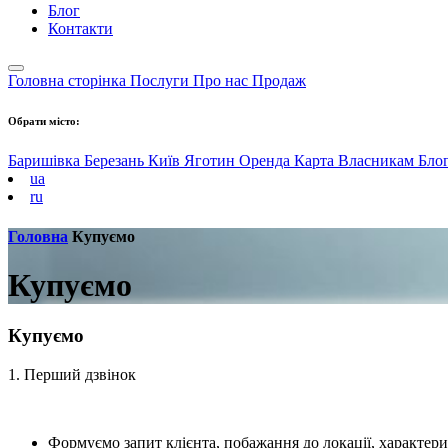
Блог
Контакти
Головна сторінка
Послуги
Про нас
Продаж
Обрати місто:
Баришівка
Березань
Київ
Яготин
Оренда
Карта
Власникам
Бло
ua
ru
Головна
Купуємо
Купуємо
Купуємо
1. Перший дзвінок
Формуємо запит клієнта, побажання до локації, характери