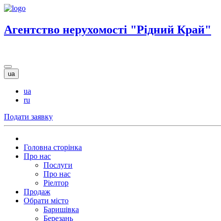
Агентство нерухомості "Рідний Край"
ua
ua
ru
Подати заявку
Головна сторінка
Про нас
Послуги
Про нас
Ріелтор
Продаж
Обрати місто
Баришівка
Березань