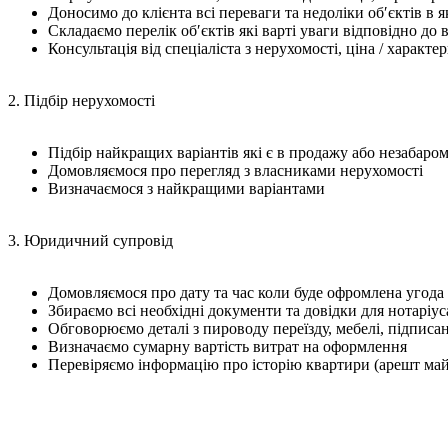
Доносимо до клієнта всі переваги та недоліки об′єктів в я
Складаємо перелік об′єктів які варті уваги відповідно до 
Консультація від спеціаліста з нерухомості, ціна / хара
2. Підбір нерухомості
Підбір найкращих варіантів які є в продажу або незабаром
Домовляємося про перегляд з власниками нерухомості
Визначаємося з найкращими варіантами
3. Юридичний супровід
Домовляємося про дату та час коли буде офромлена угода
Збираємо всі необхідні документи та довідки для нотаріус
Обговорюємо деталі з пироводу переїзду, мебелі, підпи
Визначаємо сумарну вартість витрат на оформлення
Перевіряємо інформацію про історію квартири (арешт май