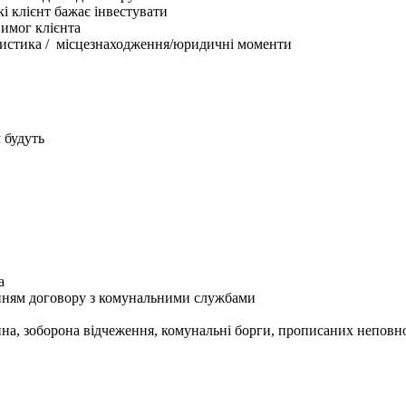
кі клієнт бажає інвестувати
вимог клієнта
ктеристика / місцезнаходження/юридичні моменти
 будуть
а
санням договору з комунальними службами
на, зоборона відчеження, комунальні борги, прописаних неповнол