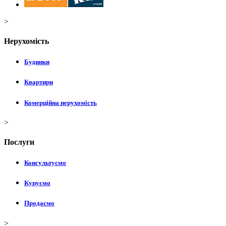
>
Нерухомість
Будинки
Квартири
Комерційна нерухомість
>
Послуги
Консультуємо
Купуємо
Продаємо
>